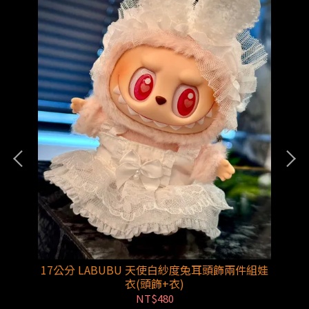
褲)
17公分 LABUBU 天使白紗度兔耳頭飾兩件組娃
1
衣(頭飾+衣)
NT$480