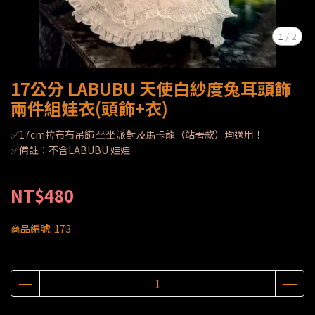
1
/
2
17公分 LABUBU 天使白紗度兔耳頭飾
兩件組娃衣(頭飾+衣)
✅17cm拉布布吊飾 坐坐派對及馬卡龍（站著款）均適用！
✅備註：不含LABUBU 娃娃
NT$480
商品編號:
173