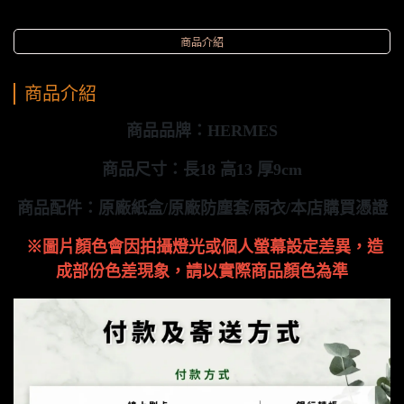
商品介紹
商品介紹
商品品牌：HERMES
商品尺寸：長18 高13 厚9cm
商品配件：原廠紙盒/
原廠防塵套/雨衣/
本店購買憑證
※圖片顏色會因拍攝燈光或個人螢幕設定差異，造
成部份色差現象，請以實際商品顏色為準