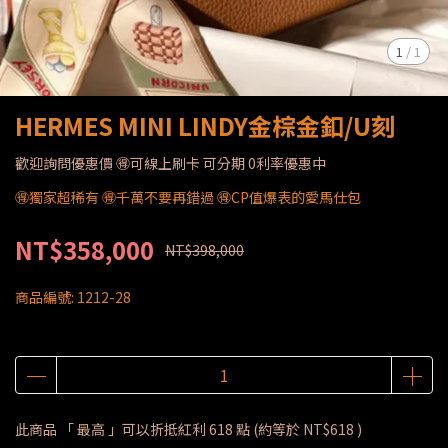
1
/
1
HERMES MINI LINDY金棕金釦/U刻
歡迎詢問優惠價 🉐可線上刷卡 可分期 0利率優惠中
🉐獨家超稀有 🉐千萬不要再錯過 🉐CP值爆表的愛馬仕包
NT$358,000
NT$398,000
商品編號:
1212-28
此商品 「 最高 」可以折抵紅利
618
點 (約等於
NT$618
)