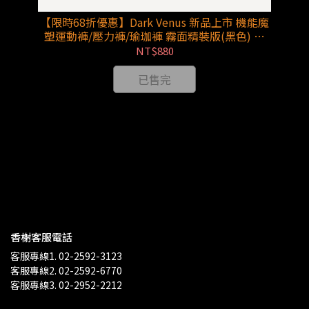
【限時68折優惠】Dark Venus 新品上市 機能魔
【
塑運動褲/壓力褲/瑜珈褲 霧面精裝版(黑色) 收
塑
臀、收腰、修腿、修身 一秒就搞定!!
NT$880
已售完
色
香榭客服電話
客服專線1. 02-2592-3123
客服專線2. 02-2592-6770
客服專線3. 02-2952-2212