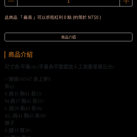
此商品 「 最高 」可以折抵紅利
0
點 (約等於
NT$0
)
商品介紹
商品介紹
尺寸表/平量cm (平量為平整擺放人工測量單邊公分)
✅娘娘165/47 身上穿S
背心
S-肩35 胸41 長53/
M-肩37 胸42 長55/
L-肩39 胸43 長56/
XL-肩41 胸45 長58/
褲子
S-腰33 臀39 /