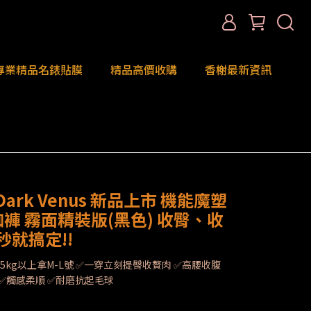
專業精品名錶貼膜
精品高價收購
香榭最新資訊
rk Venus 新品上市 機能魔塑
褲 霧面精裝版(黑色) 收臀、收
秒就搞定!!
/ 65kg以上拿M-L號 ✅一穿立刻提臀收贅肉 ✅高腰收腹
 ✅觸感柔順 ✅耐磨抗起毛球