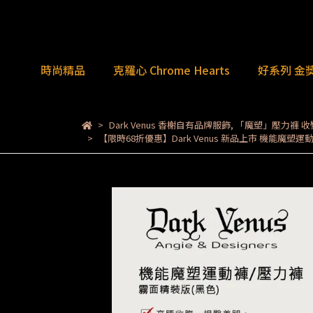
時尚精品
克羅心 Chrome Hearts
好系列 金
Dark Venus 香榭自有品牌服飾
,
「魔塑」壓力褲 
【限時68折優惠】Dark Venus 新品上市 機能魔塑