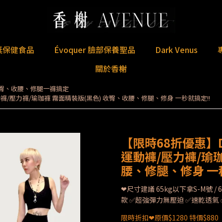
獎保健食品
Évoquer 臉部保養聖品
Dark Venus
關於香榭
收臀、收腰、修腿一褲搞定
運動褲/壓力褲/瑜珈褲 霧面精裝版(黑色) 收臀、收腰、修腿、修身 一秒就搞定!!
【限時68折優惠】Da
運動褲/壓力褲/瑜珈
腰、修腿、修身 一
❤尺寸建議 65kg以下拿S-M號 
款 ✅超強彈力無壓迫 ✅速乾透氣
限時折扣❤原價$1280 特價$880