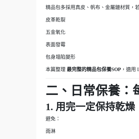
精品包多採用真皮、帆布、金屬鏈材質，
皮革乾裂
五金氧化
表面發霉
包身塌陷變形
本篇整理
最完整的精品包保養SOP
，適用 L
二、日常保養：每
1. 用完一定保持乾
避免：
雨淋