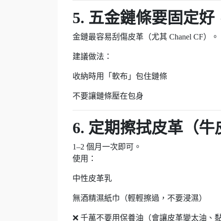
5. 五金鏈條要固定
金鏈最容易刮傷皮革（尤其 Chanel CF）。
建議做法：
收納時用「軟布」包住鏈條
不要讓鏈條壓在包身
6. 定期擦拭皮革（
1–2 個月一次即可。
使用：
中性皮革乳
無酒精濕紙巾（輕輕擦過，不要浸濕）
❌ 千萬不要用保養油（會讓皮革變太油、