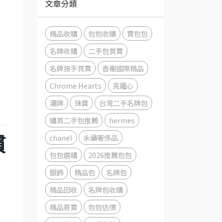
文章分類
精品收購
包包收購
賣包包
名牌收購
二手包買賣
名牌按手買賣
香榭國際精品
Chrome Hearts
克羅心
潮牌
珠寶
台灣二手名牌包
購買二手包推薦
hermes
chanel
永續奢侈品
慣
包包選購
2026推薦包包
銀飾
精品包
名牌包
精品回收
名牌包收購
精品寄賣
包包估價