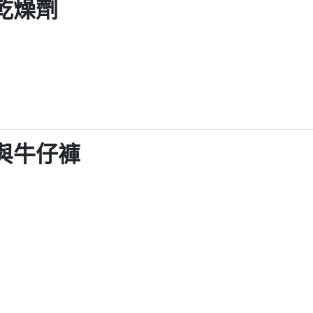
＋乾燥劑
物與牛仔褲