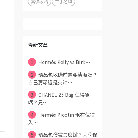
高價收購
二手名牌
最新文章
1
Hermès Kelly vs Birk⋯
2
精品包收購前需要清潔嗎？
自己清潔還是交給⋯
3
CHANEL 25 Bag 值得買
嗎？尺⋯
4
Hermès Picotin 現在值得
入⋯
5
精品包發霉怎麼辦？雨季保