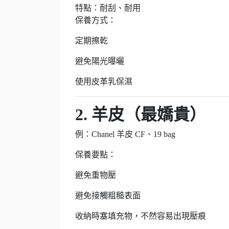
特點：耐刮、耐用
保養方式：
定期擦乾
避免陽光曝曬
使用皮革乳保濕
2. 羊皮（最嬌貴）
例：Chanel 羊皮 CF、19 bag
保養要點：
避免重物壓
避免接觸粗糙表面
收納時塞填充物，不然容易出現壓痕