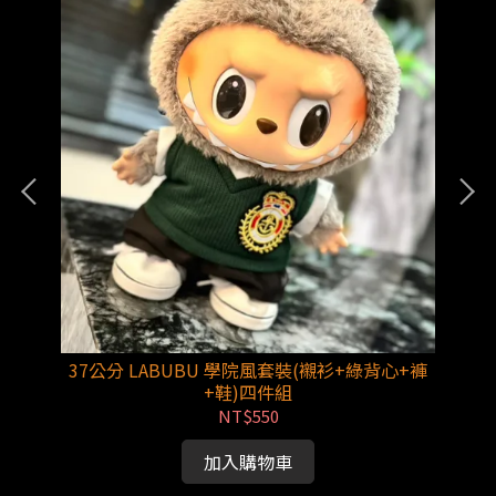
裙)
37公分 LABUBU 學院風套裝(襯衫+綠背心+褲
3
+鞋)四件組
NT$550
加入購物車