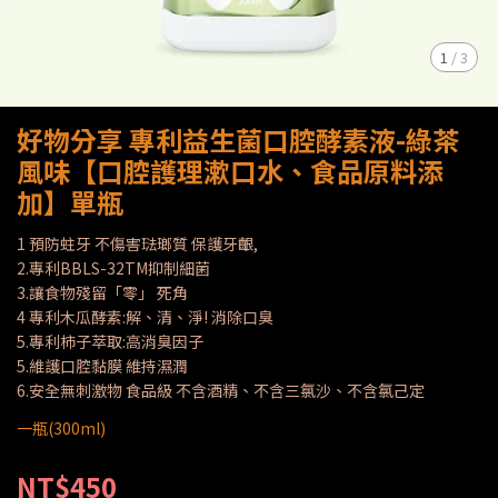
1
/
3
好物分享 專利益生菌口腔酵素液-綠茶
風味【口腔護理漱口水、食品原料添
加】單瓶
1 預防蛀牙 不傷害琺瑯質 保護牙齦,
2.專利BBLS-32TM抑制細菌
3.讓食物殘留「零」 死角
4 專利木瓜酵素:解、清、淨! 消除口臭
5.專利柿子萃取:高消臭因子
5.維護口腔黏膜 維持濕潤
6.安全無刺激物 食品級 不含酒精、不含三氯沙、不含氯己定
一瓶(300ml)
NT$450