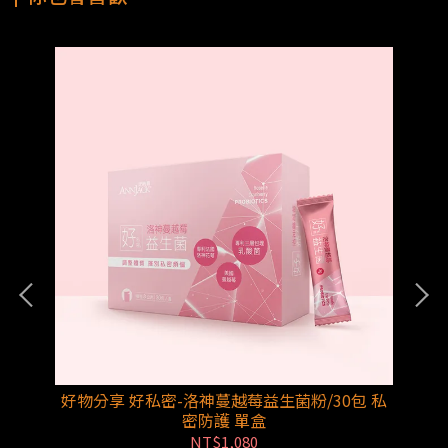
噗通
好物分享 好私密-洛神蔓越莓益生菌粉/30包 私
好
密防護 單盒
星
NT$1,080