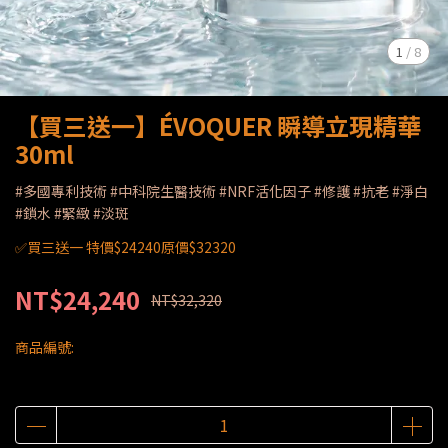
1
/
8
【買三送一】ÉVOQUER 瞬導立現精華
30ml
#多國專利技術 #中科院生醫技術 #NRF活化因子 #修護 #抗老 #淨白
#鎖水 #緊緻 #淡斑
✅買三送一 特價$24240原價$32320
NT$24,240
NT$32,320
商品編號: